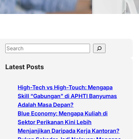
S
e
a
Latest Posts
r
c
High-Tech vs High-Touch: Mengapa
h
Skill “Gabungan” di APHTI Banyumas
Adalah Masa Depan?
Blue Economy: Mengapa Kuliah di
Sektor Perikanan Kini Lebih
Menjanjikan Daripada Kerja Kantoran?