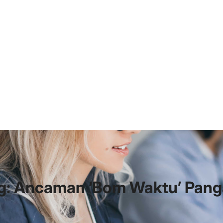
ng: Ancaman ‘Bom Waktu’ Pang