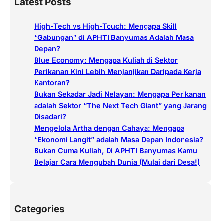
Latest Posts
r
c
High-Tech vs High-Touch: Mengapa Skill
h
“Gabungan” di APHTI Banyumas Adalah Masa
Depan?
Blue Economy: Mengapa Kuliah di Sektor
Perikanan Kini Lebih Menjanjikan Daripada Kerja
Kantoran?
Bukan Sekadar Jadi Nelayan: Mengapa Perikanan
adalah Sektor “The Next Tech Giant” yang Jarang
Disadari?
Mengelola Artha dengan Cahaya: Mengapa
“Ekonomi Langit” adalah Masa Depan Indonesia?
Bukan Cuma Kuliah, Di APHTI Banyumas Kamu
Belajar Cara Mengubah Dunia (Mulai dari Desa!)
Categories