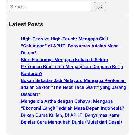
S
e
a
Latest Posts
r
c
High-Tech vs High-Touch: Mengapa Skill
h
“Gabungan” di APHTI Banyumas Adalah Masa
Depan?
Blue Economy: Mengapa Kuliah di Sektor
Perikanan Kini Lebih Menjanjikan Daripada Kerja
Kantoran?
Bukan Sekadar Jadi Nelayan: Mengapa Perikanan
adalah Sektor “The Next Tech Giant” yang Jarang
Disadari?
Mengelola Artha dengan Cahaya: Mengapa
“Ekonomi Langit” adalah Masa Depan Indonesia?
Bukan Cuma Kuliah, Di APHTI Banyumas Kamu
Belajar Cara Mengubah Dunia (Mulai dari Desa!)