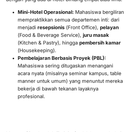
Mini-Hotel Operasional:
Mahasiswa bergiliran
mempraktikkan semua departemen inti: dari
menjadi
resepsionis
(
Front Office
),
pelayan
(
Food & Beverage Service
),
juru masak
(
Kitchen & Pastry
), hingga
pembersih kamar
(
Housekeeping
).
Pembelajaran Berbasis Proyek (PBL):
Mahasiswa sering ditugaskan menangani
acara nyata (misalnya seminar kampus,
table
manner
untuk umum) yang menuntut mereka
bekerja di bawah tekanan layaknya
profesional.
2. Magang Wajib sebagai Jembatan
Karier Global