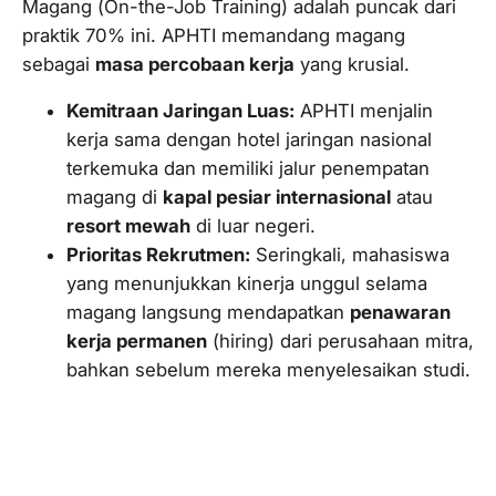
Magang (
On-the-Job Training
) adalah puncak dari
praktik 70% ini. APHTI memandang magang
sebagai
masa percobaan kerja
yang krusial.
Kemitraan Jaringan Luas:
APHTI menjalin
kerja sama dengan hotel jaringan nasional
terkemuka dan memiliki jalur penempatan
magang di
kapal pesiar internasional
atau
resort mewah
di luar negeri.
Prioritas Rekrutmen:
Seringkali, mahasiswa
yang menunjukkan kinerja unggul selama
magang langsung mendapatkan
penawaran
kerja permanen
(
hiring
) dari perusahaan mitra,
bahkan sebelum mereka menyelesaikan studi.
3. Sertifikasi Kompetensi Resmi
(BNSP)