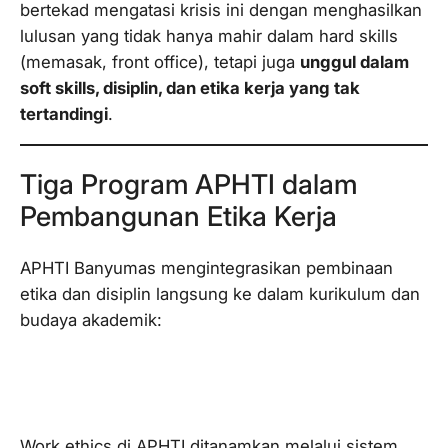
bertekad mengatasi krisis ini dengan menghasilkan
lulusan yang tidak hanya mahir dalam
hard skills
(memasak,
front office
), tetapi juga
unggul dalam
soft skills
, disiplin, dan etika kerja yang tak
tertandingi
.
Tiga Program APHTI dalam
Pembangunan Etika Kerja
APHTI Banyumas mengintegrasikan pembinaan
etika dan disiplin langsung ke dalam kurikulum dan
budaya akademik:
1. Pembinaan
Core Values
Disiplin dan
Integritas
Work ethics
di APHTI ditanamkan melalui sistem