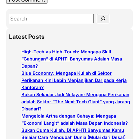
S
e
a
Latest Posts
r
c
High-Tech vs High-Touch: Mengapa Skill
h
“Gabungan” di APHTI Banyumas Adalah Masa
Depan?
Blue Economy: Mengapa Kuliah di Sektor
Perikanan Kini Lebih Menjanjikan Daripada Kerja
Kantoran?
Bukan Sekadar Jadi Nelayan: Mengapa Perikanan
adalah Sektor “The Next Tech Giant” yang Jarang
Disadari?
Mengelola Artha dengan Cahaya: Mengapa
“Ekonomi Langit” adalah Masa Depan Indonesia?
Bukan Cuma Kuliah, Di APHTI Banyumas Kamu
Belajar Cara Mengubah Dunia (Mulai dari Desa!)