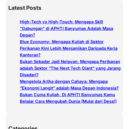
a
Latest Posts
r
c
High-Tech vs High-Touch: Mengapa Skill
h
“Gabungan” di APHTI Banyumas Adalah Masa
Depan?
Blue Economy: Mengapa Kuliah di Sektor
Perikanan Kini Lebih Menjanjikan Daripada Kerja
Kantoran?
Bukan Sekadar Jadi Nelayan: Mengapa Perikanan
adalah Sektor “The Next Tech Giant” yang Jarang
Disadari?
Mengelola Artha dengan Cahaya: Mengapa
“Ekonomi Langit” adalah Masa Depan Indonesia?
Bukan Cuma Kuliah, Di APHTI Banyumas Kamu
Belajar Cara Mengubah Dunia (Mulai dari Desa!)
Categories