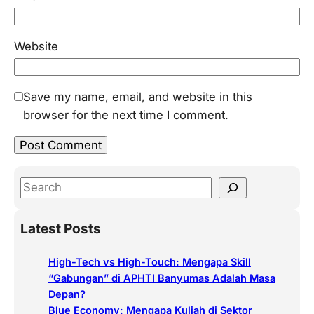
Website
Save my name, email, and website in this
browser for the next time I comment.
S
e
a
Latest Posts
r
c
High-Tech vs High-Touch: Mengapa Skill
h
“Gabungan” di APHTI Banyumas Adalah Masa
Depan?
Blue Economy: Mengapa Kuliah di Sektor